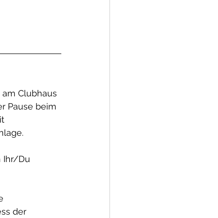
k am Clubhaus 
er Pause beim 
t 
nlage.
 Ihr/Du 
e 
ss der 