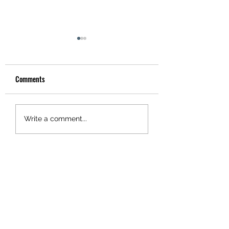
Comments
Gartenparty
Winterzauber
Write a comment...